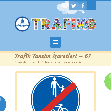
Hakkımızda
Trafik Tanzim İşaretleri – 67
Anasayfa
>
Portfolio
>
Trafik Tanzim İşaretleri – 67
Randevu Al
Eğitim
Trafik Çocuk Blog
İletişim