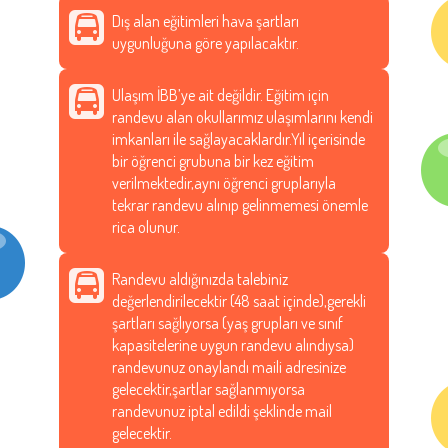
Dış alan eğitimleri hava şartları
uygunluğuna göre yapılacaktır.
Ulaşım İBB’ye ait değildir. Eğitim için
randevu alan okullarımız ulaşımlarını kendi
imkanları ile sağlayacaklardır.Yıl içerisinde
bir öğrenci grubuna bir kez eğitim
verilmektedir,aynı öğrenci gruplarıyla
tekrar randevu alınıp gelinmemesi önemle
rica olunur.
Randevu aldığınızda talebiniz
değerlendirilecektir (48 saat içinde),gerekli
şartları sağlıyorsa (yaş grupları ve sınıf
kapasitelerine uygun randevu alındıysa)
randevunuz onaylandı maili adresinize
gelecektir,şartlar sağlanmıyorsa
randevunuz iptal edildi şeklinde mail
gelecektir.