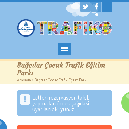
Hakkımızda
Bağcılar Çocuk Trafik Eğitim
Parkı
Randevu Al
Anasayfa
>
Bağcılar Çocuk Trafik Eğitim Parkı
Eğitim
Lütfen rezervasyon talebi
Trafik Çocuk Blog
yapmadan önce aşağıdaki
uyarıları okuyunuz.
İletişim