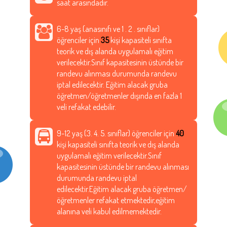
saat arasındadır.
6-8 yaş (anasınıfı ve 1 . 2 . sınıflar)
öğrenciler için
35
kişi kapasiteli sınıfta
teorik ve dış alanda uygulamalı eğitim
verilecektir.Sınıf kapasitesinin üstünde bir
randevu alınması durumunda randevu
iptal edilecektir. Eğitim alacak gruba
öğretmen/öğretmenler dışında en fazla 1
veli refakat edebilir.
9-12 yaş (3. 4. 5. sınıflar) öğrenciler için
40
kişi kapasiteli sınıfta teorik ve dış alanda
uygulamalı eğitim verilecektir.Sınıf
kapasitesinin üstünde bir randevu alınması
durumunda randevu iptal
edilecektir.Eğitim alacak gruba öğretmen/
öğretmenler refakat etmektedir,eğitim
alanına veli kabul edilmemektedir.