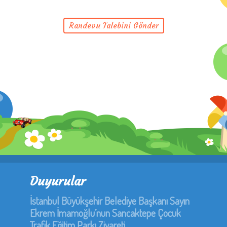
Duyurular
İstanbul Büyükşehir Belediye Başkanı Sayın
Ekrem İmamoğlu’nun Sancaktepe Çocuk
Trafik Eğitim Parkı Ziyareti