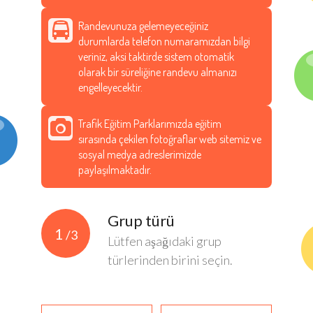
Randevunuza gelemeyeceğiniz
durumlarda telefon numaramızdan bilgi
veriniz, aksi taktirde sistem otomatik
olarak bir süreliğine randevu almanızı
engelleyecektir.
Trafik Eğitim Parklarımızda eğitim
sırasında çekilen fotoğraflar web sitemiz ve
sosyal medya adreslerimizde
paylaşılmaktadır.
Grup türü
1
/3
Lütfen aşağıdaki grup
türlerinden birini seçin.