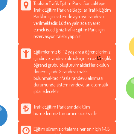
Topkapı Trafik Eğitim Parkı, Sancaktepe
Trafik Eğitim Parkı ve Bağcılar Trafik Eğitim
Parkları için sistemde ayrı ayrı randevu
verilmektedir. Lütfen yalnızca ziyaret
etmek istediğiniz Trafik Eğitim Parkı için
rezervasyon talebi yapınız.
Eğitimlerimiz 6 -12 yaş arası öğrencilerimiz
içindir ve randevu almak için en az
15
kişilik
öğrenci grubu oluşturulmalıdır.Her okulun
dönem içinde 2 randevu hakkı
bulunmaktadır,fazla randevu alınması
durumunda sistem randevuları otomatik
iptal edecektir.
Trafik Eğitim Parklarındaki tüm
hizmetlerimiz tamamen ücretsizdir.
Eğitim süremiz ortalama her sınıf için 1-1,5