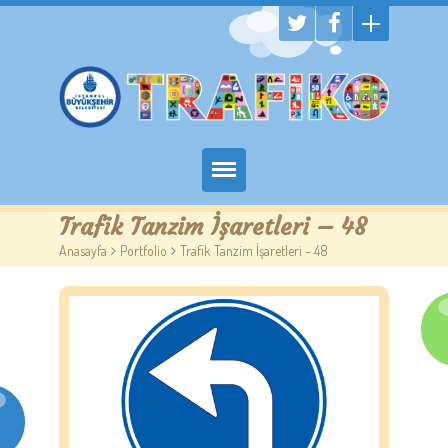
Hakkımızda
Trafik Tanzim İşaretleri – 48
Anasayfa
>
Portfolio
>
Trafik Tanzim İşaretleri – 48
Randevu Al
Eğitim
Trafik Çocuk Blog
İletişim