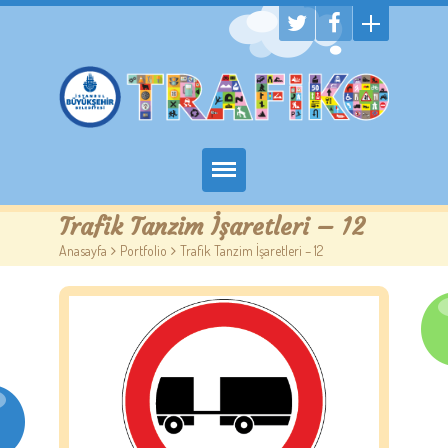
Hakkımızda
Trafik Tanzim İşaretleri – 12
Anasayfa
>
Portfolio
>
Trafik Tanzim İşaretleri – 12
Randevu Al
Eğitim
Trafik Çocuk Blog
İletişim