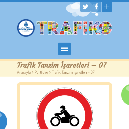
Hakkımızda
Trafik Tanzim İşaretleri – 07
Anasayfa
>
Portfolio
>
Trafik Tanzim İşaretleri – 07
Randevu Al
Eğitim
Trafik Çocuk Blog
İletişim