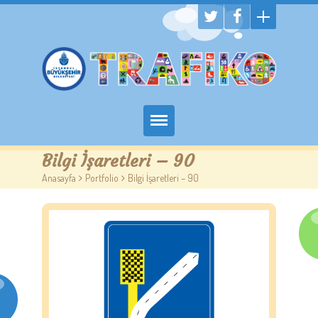
Hakkımızda
Bilgi İşaretleri – 90
Anasayfa
>
Portfolio
>
Bilgi İşaretleri – 90
Randevu Al
Eğitim
Trafik Çocuk Blog
İletişim