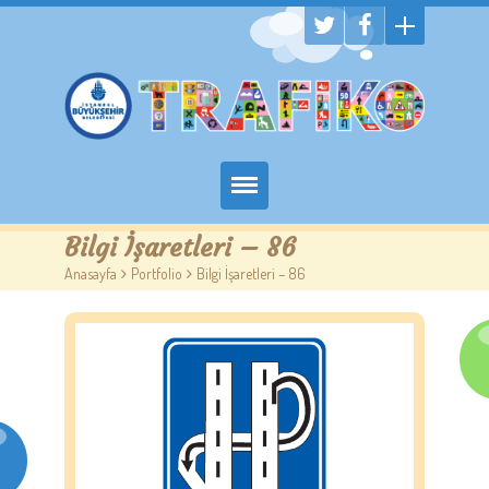
Hakkımızda
Bilgi İşaretleri – 86
Anasayfa
>
Portfolio
>
Bilgi İşaretleri – 86
Randevu Al
Eğitim
Trafik Çocuk Blog
İletişim