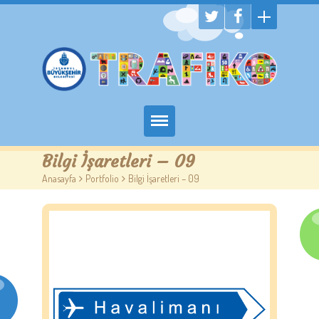
Hakkımızda
Bilgi İşaretleri – 09
Anasayfa
>
Portfolio
>
Bilgi İşaretleri – 09
Randevu Al
Eğitim
Trafik Çocuk Blog
İletişim