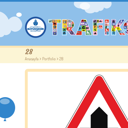
28
Anasayfa
>
Portfolio
>
28