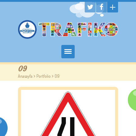
Hakkımızda
09
Anasayfa
>
Portfolio
>
09
Randevu Al
Eğitim
Trafik Çocuk Blog
İletişim