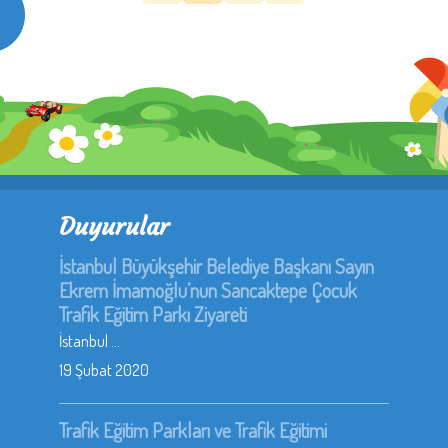
Duyurular
İstanbul Büyükşehir Belediye Başkanı Sayın
Ekrem İmamoğlu’nun Sancaktepe Çocuk
Trafik Eğitim Parkı Ziyareti
İstanbul ...
19 Şubat 2020
Trafik Eğitim Parkları ve Trafik Eğitimi