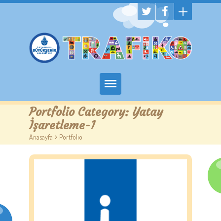
Hakkımızda
Portfolio Category:
Yatay
İşaretleme-1
Randevu Al
Anasayfa
>
Portfolio
Eğitim
Trafik Çocuk Blog
İletişim