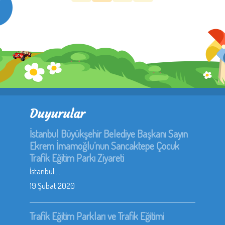
Duyurular
İstanbul Büyükşehir Belediye Başkanı Sayın
Ekrem İmamoğlu’nun Sancaktepe Çocuk
Trafik Eğitim Parkı Ziyareti
İstanbul ...
19 Şubat 2020
Trafik Eğitim Parkları ve Trafik Eğitimi