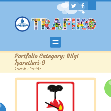
Hakkımızda
Portfolio Category:
Bilgi
İşaretleri-9
Randevu Al
Anasayfa
>
Portfolio
Eğitim
Trafik Çocuk Blog
İletişim