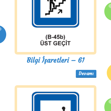
Bilgi İşaretleri – 61
Devamı