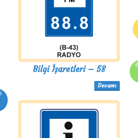
Bilgi İşaretleri – 58
Devamı