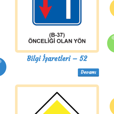
Bilgi İşaretleri – 52
Devamı