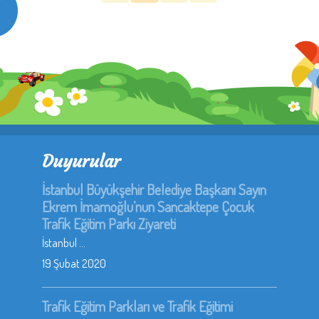
Duyurular
İstanbul Büyükşehir Belediye Başkanı Sayın
Ekrem İmamoğlu’nun Sancaktepe Çocuk
Trafik Eğitim Parkı Ziyareti
İstanbul ...
19 Şubat 2020
Trafik Eğitim Parkları ve Trafik Eğitimi