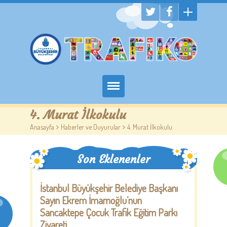
Hakkımızda
4. Murat İlkokulu
Anasayfa
>
Haberler ve Duyurular
>
4. Murat İlkokulu
Randevu Al
Eğitim
Son Eklenenler
Trafik Çocuk Blog
İstanbul Büyükşehir Belediye Başkanı
Sayın Ekrem İmamoğlu’nun
İletişim
Sancaktepe Çocuk Trafik Eğitim Parkı
Ziyareti